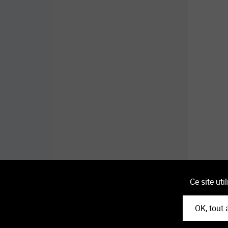
Ce site ut
Mentio
OK, tout 