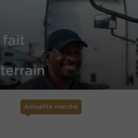
 fait
terrain
Actualité marché
Tendance générale du march