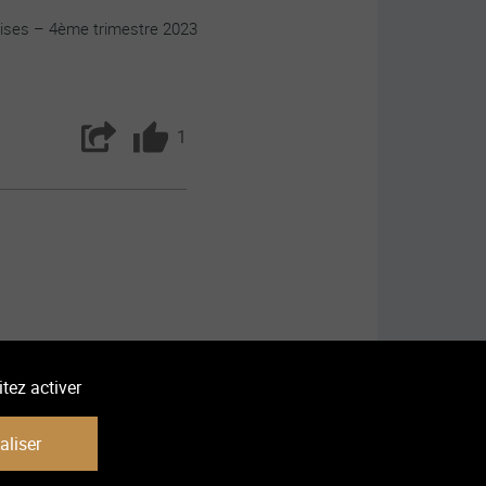
dises – 4ème trimestre 2023
1
Partager
Aimer
tez activer
aliser