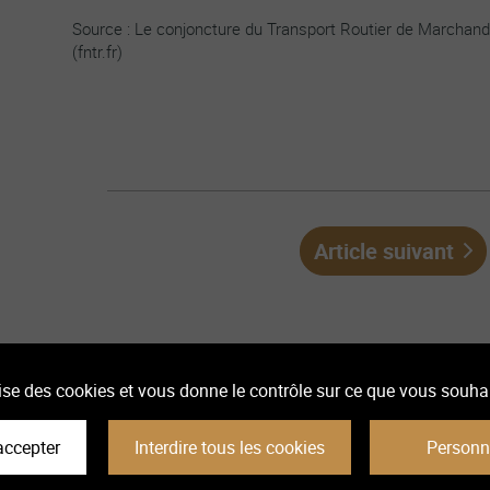
Source : Le conjoncture du Transport Routier de Marchan
(fntr.fr)
Article suivant
ilise des cookies et vous donne le contrôle sur ce que vous souhai
ns légales
Gestion des cookies
accepter
Interdire tous les cookies
Personn